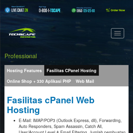
Professional
Hosting Features
Fasilitas CPanel Hosting
Online Shop + 330 Aplikasi PHP
Web Mail
Fasilitas cPanel Web
Hosting
E-Mail: IMAP/POP3 (Outlook Express, dll), Forwarding,
Auto Responders, Spam Assassin, Catch All,
User/Account Level & Email Filtering. Jumlah pembuatan