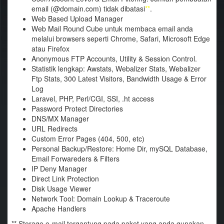
email (@domain.com) tidak dibatasi
**
.
Web Based Upload Manager
Web Mail Round Cube untuk membaca email anda
melalui browsers seperti Chrome, Safari, Microsoft Edge
atau Firefox
Anonymous FTP Accounts, Utility & Session Control.
Statistik lengkap: Awstats, Webalizer Stats, Webalizer
Ftp Stats, 300 Latest Visitors, Bandwidth Usage & Error
Log
Laravel, PHP, Perl/CGI, SSI, .ht access
Password Protect Directories
DNS/MX Manager
URL Redirects
Custom Error Pages (404, 500, etc)
Personal Backup/Restore: Home Dir, mySQL Database,
Email Forwareders & Filters
IP Deny Manager
Direct Link Protection
Disk Usage Viewer
Network Tool: Domain Lookup & Traceroute
Apache Handlers
** Storage e-mail tergantung pada paket yang anda gunakan.