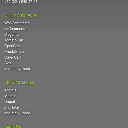
+62 (021) 540-27-93
Online Shop Apps
WooCommerce
osCommerce
Magento
TomatoCart
OpenCart
PrestaShop
Cube Cart
Axis
and many more
CMS/Portal Apps
Joomla
Mambo
Drupal
phpNuke
and many more
About Us