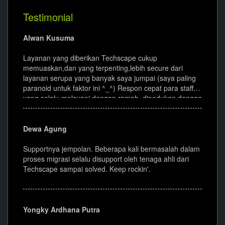
Testimonial
Alwan Kusuma
Layanan yang diberikan Techscape cukup
memuaskan,dan yang terpenting,lebih secure dari
layanan serupa yang banyak saya jumpai (saya paling
paranoid untuk faktor ini ^_^) Respon cepat para staff
yang selalu melayani dengan ramah, dipadukan dengan
fasilitas lengkap & berkualitas membuat Techscape
terbaik dibidangnya. Arigato gozaimasu.
Dewa Agung
Supportnya jempolan. Beberapa kali bermasalah dalam
proses migrasi selalu disupport oleh tenaga ahli dari
Techscape sampai solved. Keep rockin'.
Yongky Ardhana Putra