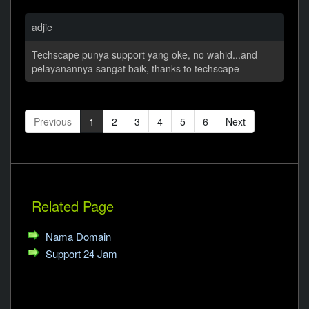
adjie
Techscape punya support yang oke, no wahid...and
pelayanannya sangat baik, thanks to techscape
Previous
1
2
3
4
5
6
Next
Related Page
Nama Domain
Support 24 Jam