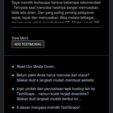
Saya memilih techscape karena beberapa rekomendasi
. Ternyata saat mencoba hasilnya sangat memuaskan,
tidak ada down. Dan yang paling penting pelayanan
cepat, tepat dan memuaskan. Bisa melalui bebagai
macam cara untuk menghubungi CS. Melalu email, WA,
web live chat, telp dll. Hal inilah yang membuat mudah
segala urusan. Semua pilihan layanan sangat cepat
ditanggapi.
View More
ADD TESTIMONIAL
Read Our Media Cover..
Belum yakin Anda harus memulai dari mana?
Silakan ikuti 4 langkah mudah membuat website..
Ingin pindah dari perusahaan web hosting lain ke
TechScape... namun kuatir terjadi downtime?
Silakan ikuti langkah mudah berikut ini....
8 alasan mengapa memilih TechScape!.