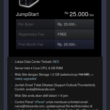
25.000
JumpStart
Rp
/ bln
Per Bulan
Rp. 25.000,-
Registration Fee
FREE
First Month Fee
Rp. 25.000,-
Lokasi Data Center Terbaik:
NEX
Server Intel 4 Core CPU, 8 GB RAM
Web Site dengan Storage 1,5 GB (sebelumnya
700 MB
)
=>
newly upgraded
Jumlah Email Tidak Dibatasi (Support Outlook/Thunderbird).
Contoh: anda@tokoanda.com
Web Site anda akan aktif dalam 1-6 jam
Control Panel
“cPanel”
untuk membuat unlimited email:
nama@tokoanda.com, update/upload file text/foto/video di