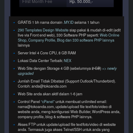
First Month Fee
Rp. 50.000,-
GRATIS 1 bh nama domain
.MY.ID
selama 1 tahun
290 Templates Design Website
siap pakai & mudah di-edit (edit
live via Front end web), 330 Software PHP seperti:
Web Online
Shop
,
Company Profile, Blog dan 330 software PHP lainnya
lainnya
Server Intel 4 Core CPU, 8 GB RAM
Lokasi Data Center Terbaik:
NEX
Web Site dengan Storage 4 GB (sebelumnya
2 GB
)
=> newly
upgraded
Jumlah Email Tidak Dibatasi (Support Outlook/Thunderbird).
Contoh: anda@tokoanda.com
Web Site anda akan aktif dalam 1-6 jam
Control Panel
“cPanel”
untuk membuat unlimited email:
nama@tokoanda.com, update/upload file text/foto/video di
website anda, meng-konfigurasi Web Builder, WordPress anda,
company profile, blog & software PHP lainnya.
Akses FTP untuk update/upload file text/foto/video di website
anda. Termasuk juga akses Telnet/SSH untuk anda yang