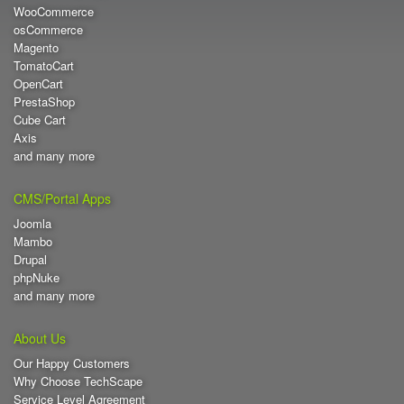
WooCommerce
osCommerce
Magento
TomatoCart
OpenCart
PrestaShop
Cube Cart
Axis
and many more
CMS/Portal Apps
Joomla
Mambo
Drupal
phpNuke
and many more
About Us
Our Happy Customers
Why Choose TechScape
Service Level Agreement