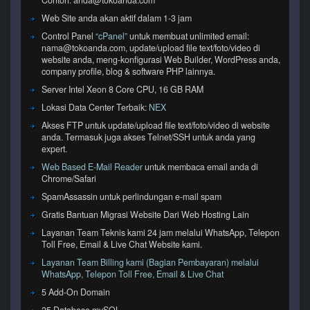
Web Site anda akan aktif dalam 1-3 jam
Control Panel
“cPanel”
untuk membuat unlimited email:
nama@tokoanda.com, update/upload file text/foto/video di
website anda, meng-konfigurasi Web Builder, WordPress anda,
company profile, blog & software PHP lainnya.
Server Intel Xeon 8 Core CPU, 16 GB RAM
Lokasi Data Center Terbaik:
NEX
Akses FTP untuk update/upload file text/foto/video di website
anda. Termasuk juga akses Telnet/SSH untuk anda yang
expert.
Web Based E-Mail Reader
untuk membaca email anda di
Chrome/Safari
SpamAssassin untuk perlindungan e-mail spam
Gratis Bantuan Migrasi Website Dari Web Hosting Lain
Layanan Team Teknis kami 24 jam melalui WhatsApp, Telepon
Toll Free, Email & Live Chat Website kami.
Layanan Team Billing kami (Bagian Pembayaran) melalui
WhatsApp, Telepon Toll Free, Email & Live Chat
5 Add-On Domain
25 Database mySQL