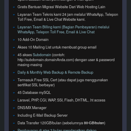
Gratis Bantuan Migrasi Website Dari Web Hosting Lain
Layanan Team Teknis kami 24 jam melalui WhatsApp, Telepon
Toll Free, Email & Live Chat Website kami.
Layanan Team Billing kami (Bagian Pembayaran) melalui
WhatsApp, Telepon Toll Free, Email & Live Chat
10 Add-On Domain
Akses 10 Mailing List untuk membuat group email
45 akses
Subdomain
(contoh:
http://subdomain.domainAnda.com) dengan user & password
masing-masing
Daily & Monthly Web Backup & Remote Backup
Termasuk Free SSL Cert (atau dapat juga menggunakan
sertifikat SSL berbayar)
45 Database mySQL
Laravel, PHP, CGI, WAP, SSI, Flash, DHTML, .ht access
DNS/MX Manager
Including E-Mail Backup Server
Data Transfer 120GB/bulan (sebelumnya
80 GB/bulan
)
Pembayaran di atas 3 bulan mendapatkan diskon