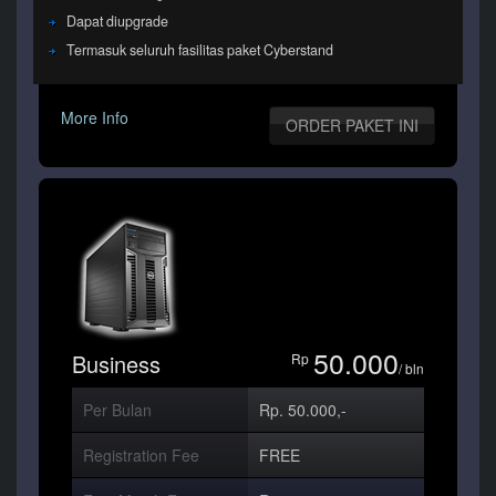
Dapat diupgrade
Termasuk seluruh fasilitas paket Cyberstand
More Info
ORDER PAKET INI
50.000
Business
Rp
/ bln
Per Bulan
Rp. 50.000,-
Registration Fee
FREE