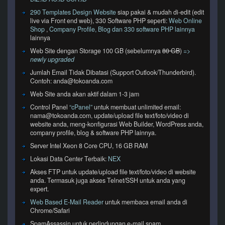
290 Templates Design Website
siap pakai & mudah di-edit (edit
live via Front end web), 330 Software PHP seperti:
Web Online
Shop
,
Company Profile, Blog dan 330 software PHP lainnya
lainnya
Web Site dengan Storage 100 GB (sebelumnya
80 GB
)
=>
newly upgraded
Jumlah Email Tidak Dibatasi (Support Outlook/Thunderbird).
Contoh: anda@tokoanda.com
Web Site anda akan aktif dalam 1-3 jam
Control Panel
“cPanel”
untuk membuat unlimited email:
nama@tokoanda.com, update/upload file text/foto/video di
website anda, meng-konfigurasi Web Builder, WordPress anda,
company profile, blog & software PHP lainnya.
Server Intel Xeon 8 Core CPU, 16 GB RAM
Lokasi Data Center Terbaik:
NEX
Akses FTP untuk update/upload file text/foto/video di website
anda. Termasuk juga akses Telnet/SSH untuk anda yang
expert.
Web Based E-Mail Reader
untuk membaca email anda di
Chrome/Safari
SpamAssassin untuk perlindungan e-mail spam