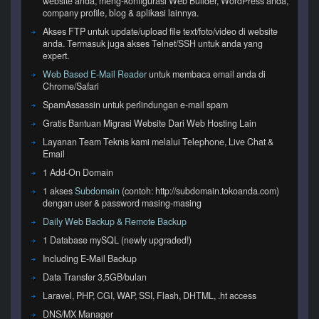
website anda, meng-konfigurasi Web Builder, WordPress anda,
company profile, blog & aplikasi lainnya.
Akses FTP untuk update/upload file text/foto/video di website
anda. Termasuk juga akses Telnet/SSH untuk anda yang
expert.
Web Based E-Mail Reader
untuk membaca email anda di
Chrome/Safari
SpamAssassin untuk perlindungan e-mail spam
Gratis Bantuan Migrasi Website Dari Web Hosting Lain
Layanan Team Teknis kami melalui Telephone, Live Chat &
Email
1 Add-On Domain
1 akses
Subdomain
(contoh: http://subdomain.tokoanda.com)
dengan user & password masing-masing
Daily Web Backup & Remote Backup
1 Database mySQL (newly upgraded!)
Including E-Mail Backup
Data Transfer 3,5GB/bulan
Laravel, PHP, CGI, WAP, SSI, Flash, DHTML, .ht access
DNS/MX Manager