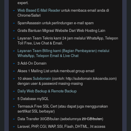
expert.
Web Based E-Mail Reader
untuk membaca email anda di
Chrome/Safari
SpamAssassin untuk perlindungan e-mail spam
Gratis Bantuan Migrasi Website Dari Web Hosting Lain
Layanan Team Teknis kami 24 jam melalui WhatsApp, Telepon
Toll Free, Live Chat & Email.
Layanan Team Billing kami (Bagian Pembayaran) melalui
WhatsApp, Telepon Email & Live Chat
3 Add-On Domain
Akses 1 Mailing List untuk membuat group email
10 akses
Subdomain
(contoh: http://subdomain.tokoanda.com)
dengan user & password masing-masing
Daily Web Backup & Remote Backup
5 Database mySQL
Termasuk Free SSL Cert (atau dapat juga menggunakan
sertifikat SSL berbayar)
Data Transfer 30GB/bulan (sebelumnya
20 GB/bulan
)
Laravel, PHP, CGI, WAP, SSI, Flash, DHTML, .ht access