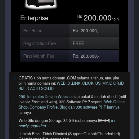
200.000
Enterprise
Rp
/ bln
Per Bulan
Rp. 200.000,-
Registration Fee
FREE
First Month Fee
Rp. 200.000,-
GRATIS 1 bh nama domain .COM selama 1 tahun, atau jika
pilih nama domain ini:
WEB.ID .LINK .CLICK .US .MY.ID OR.ID
BIZ.ID AC.ID SCH.ID
290 Templates Design Website
siap pakai & mudah di-edit (edit
live via Front end web), 330 Software PHP seperti:
Web Online
Shop
,
Company Profile, Blog dan 330 software PHP lainnya
lainnya
Web Site dengan Storage 35 GB (sebelumnya
30 GB
)
=>
newly upgraded
Jumlah Email Tidak Dibatasi (Support Outlook/Thunderbird).
Contoh: anda@tokoanda.com