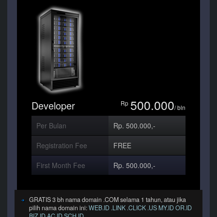
500.000
Developer
Rp
/ bln
Per Bulan
Rp. 500.000,-
Registration Fee
FREE
First Month Fee
Rp. 500.000,-
GRATIS 3 bh nama domain .COM selama 1 tahun, atau jika
pilih nama domain ini:
WEB.ID .LINK .CLICK .US MY.ID OR.ID
BIZ.ID AC.ID SCH.ID