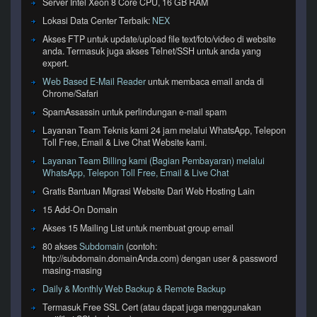
Server Intel Xeon 8 Core CPU, 16 GB RAM
Lokasi Data Center Terbaik:
NEX
Akses FTP untuk update/upload file text/foto/video di website
anda. Termasuk juga akses Telnet/SSH untuk anda yang
expert.
Web Based E-Mail Reader
untuk membaca email anda di
Chrome/Safari
SpamAssassin untuk perlindungan e-mail spam
Layanan Team Teknis kami 24 jam melalui WhatsApp, Telepon
Toll Free, Email & Live Chat Website kami.
Layanan Team Billing kami (Bagian Pembayaran) melalui
WhatsApp, Telepon Toll Free, Email & Live Chat
Gratis Bantuan Migrasi Website Dari Web Hosting Lain
15 Add-On Domain
Akses 15 Mailing List untuk membuat group email
80 akses
Subdomain
(contoh:
http://subdomain.domainAnda.com) dengan user & password
masing-masing
Daily & Monthly Web Backup & Remote Backup
Termasuk Free SSL Cert (atau dapat juga menggunakan