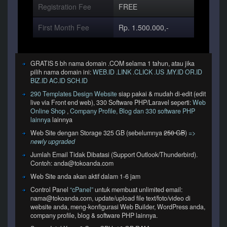
Registration Fee
FREE
First Month Fee
Rp. 1.500.000,-
GRATIS 5 bh nama domain .COM selama 1 tahun, atau jika
pilih nama domain ini:
WEB.ID .LINK .CLICK .US .MY.ID OR.ID
BIZ.ID AC.ID SCH.ID
290 Templates Design Website
siap pakai & mudah di-edit (edit
live via Front end web), 330 Software PHP/Laravel seperti:
Web
Online Shop
,
Company Profile, Blog dan 330 software PHP
lainnya
lainnya
Web Site dengan Storage 325 GB (sebelumnya
250 GB
)
=>
newly upgraded
Jumlah Email Tidak Dibatasi (Support Outlook/Thunderbird).
Contoh: anda@tokoanda.com
Web Site anda akan aktif dalam 1-6 jam
Control Panel
“cPanel”
untuk membuat unlimited email:
nama@tokoanda.com, update/upload file text/foto/video di
website anda, meng-konfigurasi Web Builder, WordPress anda,
company profile, blog & software PHP lainnya.