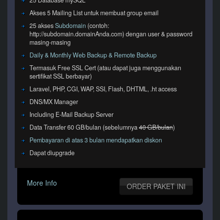
Akses 5 Mailing List untuk membuat group email
25 akses
Subdomain
(contoh:
http://subdomain.domainAnda.com) dengan user & password
masing-masing
Daily & Monthly Web Backup & Remote Backup
Termasuk Free SSL Cert (atau dapat juga menggunakan
sertifikat SSL berbayar)
Laravel, PHP, CGI, WAP, SSI, Flash, DHTML, .ht access
DNS/MX Manager
Including E-Mail Backup Server
Data Transfer 60 GB/bulan (sebelumnya
40 GB/bulan
)
Pembayaran di atas 3 bulan mendapatkan diskon
Dapat diupgrade
More Info
ORDER PAKET INI