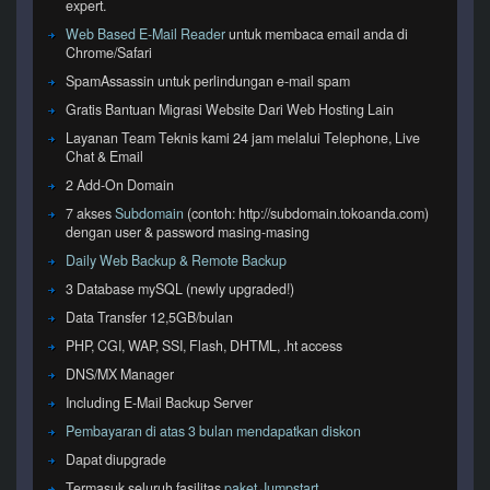
expert.
Web Based E-Mail Reader
untuk membaca email anda di
Chrome/Safari
SpamAssassin untuk perlindungan e-mail spam
Gratis Bantuan Migrasi Website Dari Web Hosting Lain
Layanan Team Teknis kami 24 jam melalui Telephone, Live
Chat & Email
2 Add-On Domain
7 akses
Subdomain
(contoh: http://subdomain.tokoanda.com)
dengan user & password masing-masing
Daily Web Backup & Remote Backup
3 Database mySQL (newly upgraded!)
Data Transfer 12,5GB/bulan
PHP, CGI, WAP, SSI, Flash, DHTML, .ht access
DNS/MX Manager
Including E-Mail Backup Server
Pembayaran di atas 3 bulan mendapatkan diskon
Dapat diupgrade
Termasuk seluruh fasilitas
paket Jumpstart