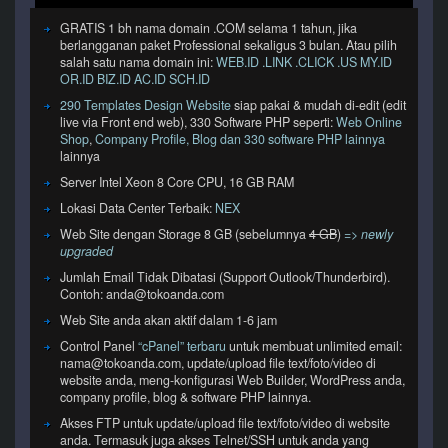
GRATIS 1 bh nama domain .COM selama 1 tahun, jika
berlangganan paket Professional sekaligus 3 bulan. Atau pilih
salah satu nama domain ini:
WEB.ID .LINK .CLICK .US MY.ID
OR.ID BIZ.ID AC.ID SCH.ID
290 Templates Design Website
siap pakai & mudah di-edit (edit
live via Front end web), 330 Software PHP seperti:
Web Online
Shop
,
Company Profile, Blog dan 330 software PHP lainnya
lainnya
Server Intel Xeon 8 Core CPU, 16 GB RAM
Lokasi Data Center Terbaik:
NEX
Web Site dengan Storage 8 GB (sebelumnya
4 GB
)
=> newly
upgraded
Jumlah Email Tidak Dibatasi (Support Outlook/Thunderbird).
Contoh: anda@tokoanda.com
Web Site anda akan aktif dalam 1-6 jam
Control Panel
“cPanel” terbaru
untuk membuat unlimited email:
nama@tokoanda.com, update/upload file text/foto/video di
website anda, meng-konfigurasi Web Builder, WordPress anda,
company profile, blog & software PHP lainnya.
Akses FTP untuk update/upload file text/foto/video di website
anda. Termasuk juga akses Telnet/SSH untuk anda yang