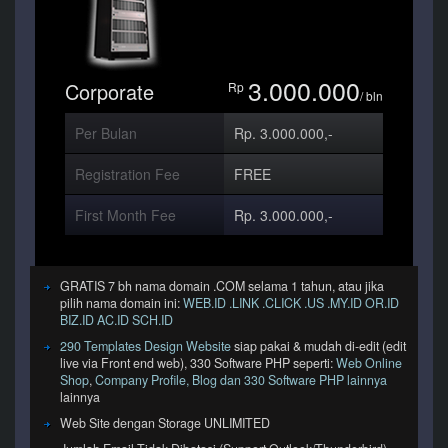
3.000.000
Corporate
Rp
/ bln
Per Bulan
Rp. 3.000.000,-
Registration Fee
FREE
First Month Fee
Rp. 3.000.000,-
GRATIS 7 bh nama domain .COM selama 1 tahun, atau jika
pilih nama domain ini:
WEB.ID .LINK .CLICK .US .MY.ID OR.ID
BIZ.ID AC.ID SCH.ID
290 Templates Design Website
siap pakai & mudah di-edit (edit
live via Front end web), 330 Software PHP seperti:
Web Online
Shop
,
Company Profile, Blog dan 330 Software PHP lainnya
lainnya
Web Site dengan Storage UNLIMITED