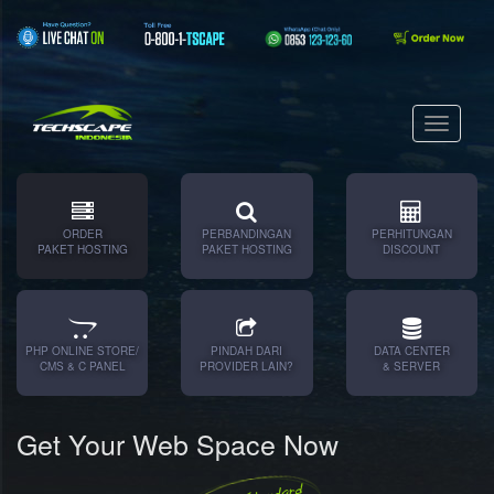
ORDER
PERBANDINGAN
PERHITUNGAN
PAKET HOSTING
PAKET HOSTING
DISCOUNT
PHP ONLINE STORE/
PINDAH DARI
DATA CENTER
CMS & C PANEL
PROVIDER LAIN?
& SERVER
Get Your Web Space Now