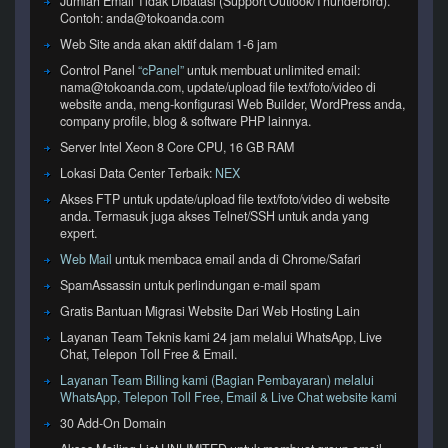
Jumlah Email Tidak Dibatasi (Support Outlook/Thunderbird).
Contoh: anda@tokoanda.com
Web Site anda akan aktif dalam 1-6 jam
Control Panel
“cPanel”
untuk membuat unlimited email:
nama@tokoanda.com, update/upload file text/foto/video di
website anda, meng-konfigurasi Web Builder, WordPress anda,
company profile, blog & software PHP lainnya.
Server Intel Xeon 8 Core CPU, 16 GB RAM
Lokasi Data Center Terbaik:
NEX
Akses FTP untuk update/upload file text/foto/video di website
anda. Termasuk juga akses Telnet/SSH untuk anda yang
expert.
Web Mail
untuk membaca email anda di Chrome/Safari
SpamAssassin untuk perlindungan e-mail spam
Gratis Bantuan Migrasi Website Dari Web Hosting Lain
Layanan Team Teknis kami 24 jam melalui WhatsApp, Live
Chat, Telepon Toll Free & Email.
Layanan Team Billing kami (Bagian Pembayaran) melalui
WhatsApp, Telepon Toll Free, Email & Live Chat website kami
30 Add-On Domain