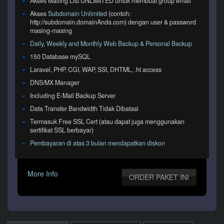
Akses Mailing List UNLIMITED untuk membuat group email
Akses
Subdomain Unlimited
(contoh:
http://subdomain.domainAnda.com) dengan user & password
masing-masing
Daily, Weekly and Monthly Web Backup & Personal Backup
150 Database mySQL
Laravel, PHP, CGI, WAP, SSI, DHTML, .ht access
DNS/MX Manager
Including E-Mail Backup Server
Data Transfer Bandwidth Tidak Dibatasi
Termasuk Free SSL Cert (atau dapat juga menggunakan
sertifikat SSL berbayar)
Pembayaran di atas 3 bulan mendapatkan diskon
More Info
ORDER PAKET INI