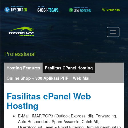
Professional
Hosting Features
Fasilitas CPanel Hosting
Online Shop + 330 Aplikasi PHP
Web Mail
Fasilitas cPanel Web
Hosting
E-Mail: IMAP/POP3 (Outlook Express, dll), Forwarding,
Auto Responders, Spam Assassin, Catch All,
User/Account Level & Email Filtering. Jumlah pembuatan