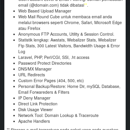
email (@domain.com) tidak dibatasi
**
.
Web Based Upload Manager
Web Mail Round Cube untuk membaca email anda
melalui browsers seperti Chrome, Safari, Microsoft Edge
atau Firefox
Anonymous FTP Accounts, Utility & Session Control.
Statistik lengkap: Awstats, Webalizer Stats, Webalizer
Ftp Stats, 300 Latest Visitors, Bandwidth Usage & Error
Log
Laravel, PHP, Perl/CGI, SSI, .ht access
Password Protect Directories
DNS/MX Manager
URL Redirects
Custom Error Pages (404, 500, etc)
Personal Backup/Restore: Home Dir, mySQL Database,
Email Forwareders & Filters
IP Deny Manager
Direct Link Protection
Disk Usage Viewer
Network Tool: Domain Lookup & Traceroute
Apache Handlers
** Storage e-mail tergantung pada paket yang anda gunakan.