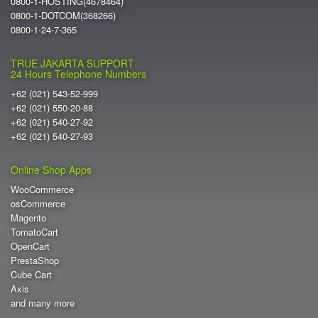
0800-1-HOSTING(4678464)
0800-1-DOTCOM(368266)
0800-1-24-7-365
TRUE JAKARTA SUPPORT
24 Hours Telephone Numbers
+62 (021) 543-52-999
+62 (021) 550-20-88
+62 (021) 540-27-92
+62 (021) 540-27-93
Online Shop Apps
WooCommerce
osCommerce
Magento
TomatoCart
OpenCart
PrestaShop
Cube Cart
Axis
and many more