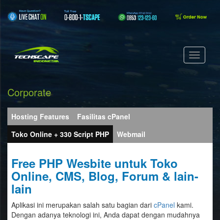
Corporate
Hosting Features
Fasilitas cPanel
Toko Online + 330 Script PHP
Webmail
Free PHP Wesbite untuk Toko
Online, CMS, Blog, Forum & lain-
lain
Aplikasi ini merupakan salah satu bagian dari
cPanel
kami.
Dengan adanya teknologi ini, Anda dapat dengan mudahnya