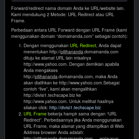
Forward/redirect nama domain Anda ke URL/website lain.
Kami mendukung 2 Metode: URL Redirect atau URL
Frame.
Perbedaan antara URL Forward dengan URL Frame (kami
menggunakan domain “domainanda.com” sebagai contoh):
Dengan menggunakan
URL Redirect
, Anda dapat
menentukan http://
pilihananda
.domainanda.com
dituju ke alamat URL lain misalnya
http://www.yahoo.com. Dengan demikian apabila
Anda mengakses
http://
pilihananda
.domainanda.com, maka Anda
akan dialihkan ke http://www.yahoo.com.Sebagai
contoh “live”, kami akan mengalihkan
http://divisi1.techscape.biz ke
http://www.yahoo.com. Untuk melihat hasilnya
silakan click:
http://divisi1.techscape.biz
URL Frame
bekerja hampir sama dengan “URL
Redirect”. Perbedaannya jika Anda menggunakan
URL Frame, maka alamat yang ditampilkan di Web
Address browser Anda adalah:
http://
pilihananda
.domainanda.com … walaupun