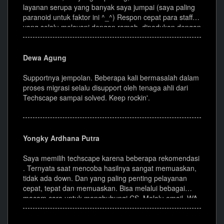
layanan serupa yang banyak saya jumpai (saya paling
paranoid untuk faktor ini ^_^) Respon cepat para staff
yang selalu melayani dengan ramah, dipadukan dengan
fasilitas lengkap & berkualitas membuat Techscape
terbaik dibidangnya. Arigato gozaimasu.
Dewa Agung
Supportnya jempolan. Beberapa kali bermasalah dalam
proses migrasi selalu disupport oleh tenaga ahli dari
Techscape sampai solved. Keep rockin'.
Yongky Ardhana Putra
Saya memilih techscape karena beberapa rekomendasi
. Ternyata saat mencoba hasilnya sangat memuaskan,
tidak ada down. Dan yang paling penting pelayanan
cepat, tepat dan memuaskan. Bisa melalui bebagai
macam cara untuk menghubungi CS. Melalu email, WA,
web live chat, telp dll. Hal inilah yang membuat mudah
segala urusan. Semua pilihan layanan sangat cepat