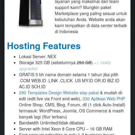
layanan yang maksimal dari team
support kami? Mungkin paket
Marketplace yang paling sesuai untuk
kebutuhan Anda. Website anda akan
kami tempatkan di data center terbaik
di Indonesia
Hosting Features
Lokasi Server: NEX
Storage 325 GB (sebelumnya
250 GB
)
=> newly
upgraded
GRATIS 5 bh nama domain selama 1 tahun jika pilih
.COM WEB.ID .LINK .CLICK .US MY.ID OR.ID BIZ.ID
AC.ID SCH.ID
290 Templates Design Website siap pakai
& mudah di-
edit (edit live via Front end web),
330 Aplikasi Web PHP
Online Shop, CMS, Blog, Forum, dll (1 click Auto-Install)
termasuk: WordPress, Joomla, OS Commerce & masih
banyak lagi (fitur terbaru)
Bandwidth Unlimited/tidak dibatasi
Server with Intel Xeon 8 Core CPU – 16 GB RAM
Fast account activation in only 1-3 business hours