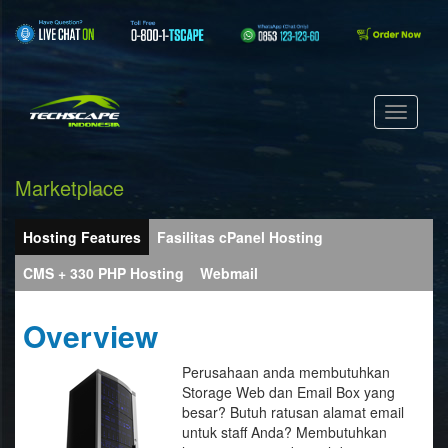
Marketplace
Hosting Features
Fasilitas cPanel Hosting
CMS + 330 PHP Hosting
Webmail
Overview
Perusahaan anda membutuhkan
Storage Web dan Email Box yang
besar? Butuh ratusan alamat email
untuk staff Anda? Membutuhkan