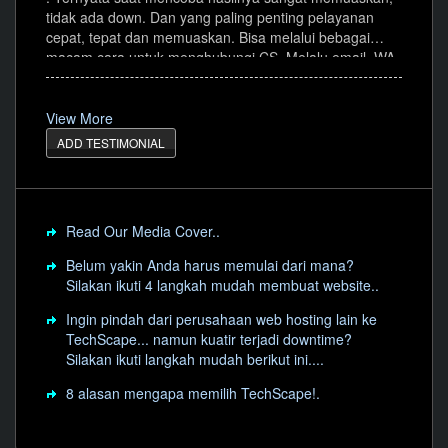
tidak ada down. Dan yang paling penting pelayanan
cepat, tepat dan memuaskan. Bisa melalui bebagai
macam cara untuk menghubungi CS. Melalu email, WA,
web live chat, telp dll. Hal inilah yang membuat mudah
segala urusan. Semua pilihan layanan sangat cepat
ditanggapi.
View More
ADD TESTIMONIAL
Read Our Media Cover..
Belum yakin Anda harus memulai dari mana?
Silakan ikuti 4 langkah mudah membuat website..
Ingin pindah dari perusahaan web hosting lain ke
TechScape... namun kuatir terjadi downtime?
Silakan ikuti langkah mudah berikut ini....
8 alasan mengapa memilih TechScape!.