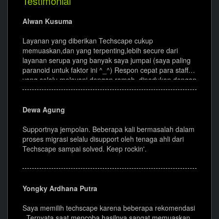
Testimonial
Alwan Kusuma
Layanan yang diberikan Techscape cukup
memuaskan,dan yang terpenting,lebih secure dari
layanan serupa yang banyak saya jumpai (saya paling
paranoid untuk faktor ini ^_^) Respon cepat para staff
yang selalu melayani dengan ramah, dipadukan dengan
fasilitas lengkap & berkualitas membuat Techscape
terbaik dibidangnya. Arigato gozaimasu.
Dewa Agung
Supportnya jempolan. Beberapa kali bermasalah dalam
proses migrasi selalu disupport oleh tenaga ahli dari
Techscape sampai solved. Keep rockin'.
Yongky Ardhana Putra
Saya memilih techscape karena beberapa rekomendasi
. Ternyata saat mencoba hasilnya sangat memuaskan,