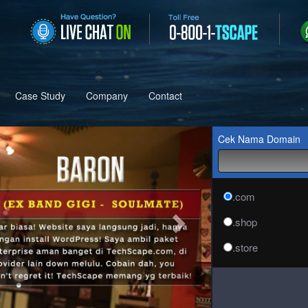
Case Study
Company
Contact
Next
Cek Nama Domain
.com
.shop
.store
.online
.site