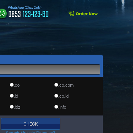
.co
.co.com
.id
.co.id
.biz
.info
.media
.net
CHECK
.asia
.org
Search Multiple Domains?