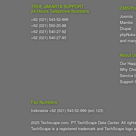
TRUE JAKARTA SUPPORT
CMS/Por
24 Hours Telephone Numbers
Joomla
+62 (021) 543-52-999
Mambo
+62 (021) 550-20-88
Drupal
+62 (021) 540-27-92
phpNuke
+62 (021) 540-27-93
and man
About U
Our Hap
Why Cho
Service 
Support 
Fax Numbers
Indonesia +62 (021) 543-52-999 (ext.123)
2025 Techscape.com. PT.TechScape Data Center. All rights
TechScape is a registered trademark and TechScape logo