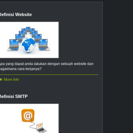
.attorney
.band
Definisi Website
.builders
.ceo
entist
.engineer
.football
.futbol
.lawyer
.photography
Apa yang dapat anda lakukan dengan sebuah website dan
bagaimana cara kerjanya?
Bidang Usaha
More Info
.agency
.airforce
.archi
.associates
Definisi SMTP
.audio
.bar
.beer
.best
.bingo
.bio