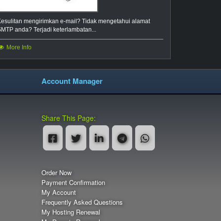
.build
.business
Kesulitan mengirimkan e-mail? Tidak mengetahui alamat
.camera
.cab
SMTP anda? Terjadi keterlambatan...
.camp
.capital
More Info
.care
.careers
Account Manager
.casino
.catering
.cheap
.christmas
Share This Page:
.claims
.cleaning
.clinic
.cloud
.coach
.codes
Order Now
.college
.community
Payment Confirmation
My Account
.condos
.cooking
Frequently Asked Questions
.country
My Hosting Renewal
.coupons