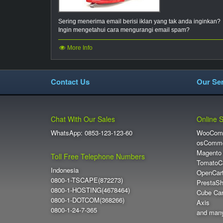
Sering menerima email berisi iklan yang tak anda inginkan?
Ingin mengetahui cara mengurangi email spam?
More Info
Contact Us
Our Ser
Chat With Our Sales
Online 
WhatsApp: 0853-123-123-60
WooCom
osComm
Magento
Toll Free Telephone Numbers
TomatoC
Indonesia
OpenCar
0800-1-TSCAPE(872273)
PrestaS
0800-1-HOSTING(4678464)
Cube Car
0800-1-DOTCOM(368266)
Axis
0800-1-24-7-365
and man