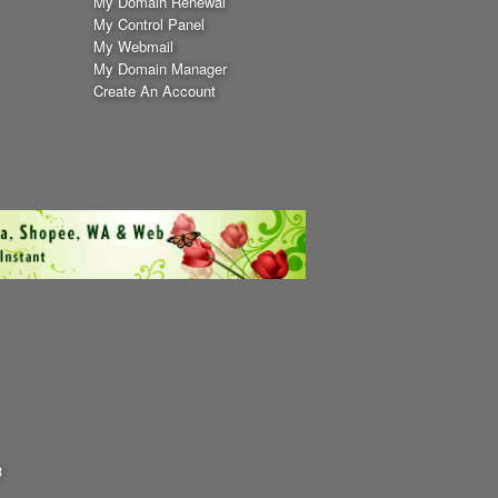
My Domain Renewal
.credit
.creditcard
My Control Panel
My Webmail
.cruises
.dance
My Domain Manager
Create An Account
.dating
.deals
.delivery
.dental
.diet
.digital
.directory
.discount
.domains
.download
.education
.email
nterprises
.equipment
.estate
.expert
.exchange
.faith
3
.fans
.farm