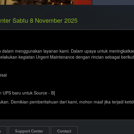
.global
.design
enter Sabtu 8 November 2025
.express
.solutions
a dalam menggunakan layanan kami. Dalam upaya untuk meningkatkan k
akukan kegiatan Urgent Maintenance dengan rincian sebagai berikut
.web.id
.ac.id
esai
.bz
 UPS baru untuk Source - B]
kukan. Demikian pemberitahuan dari kami, mohon maaf jika terjadi ket
.house
.city
s
Support Center
Contact
.accountant
.