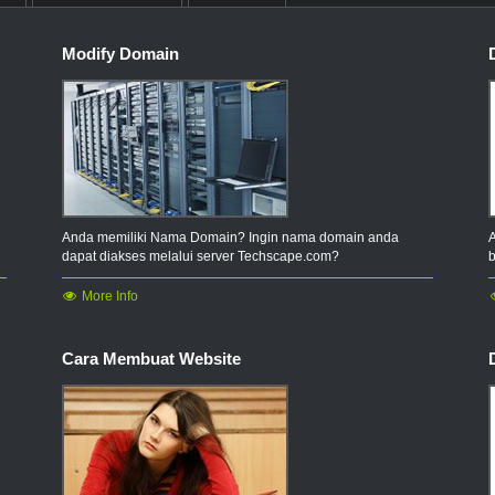
.army
Modify Domain
.bike
.contractors
.d
.florist
.guru
Anda memiliki Nama Domain? Ingin nama domain anda
.tennis
dapat diakses melalui server Techscape.com?
More Info
.academy
.apartments
Cara Membuat Website
.auction
.bargains
.bid