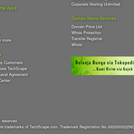
Corporate Hosting Unlimited
.courses
tal Apps
.cricket
Domain Name Services
Domain Price List
.date
Whois Protection
Transfer Registrar
.degree
y more
Whois
.diamonds
s
.direct
py Customers
ose TechScape
.dog
Level Agreement
Center
.earth
.engineering
.e
.energy
.events
 reserved.
 are trademarks of TechScape.com. Trademark Registration No:J00200302256
.family